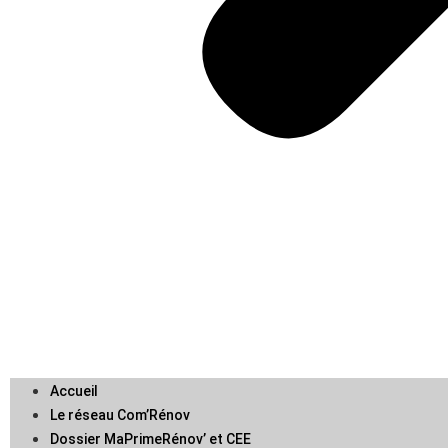
Accueil
Le réseau Com’Rénov
Dossier MaPrimeRénov’ et CEE